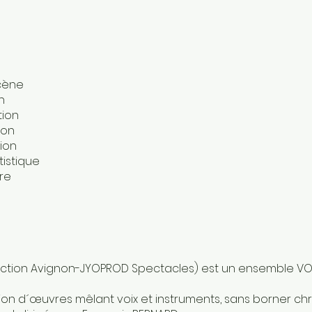
scène
n
tion
ion
tion
tistique
ère
uction Avignon-JYOPROD Spectacles) est un ensemble VO
ation d´œuvres mêlant voix et instruments, sans borner 