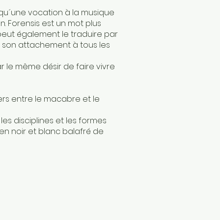
 qu´une vocation à la musique
. Forensis est un mot plus
 peut également le traduire par
it son attachement à tous les
r le même désir de faire vivre
vers entre le macabre et le
les disciplines et les formes
en noir et blanc balafré de