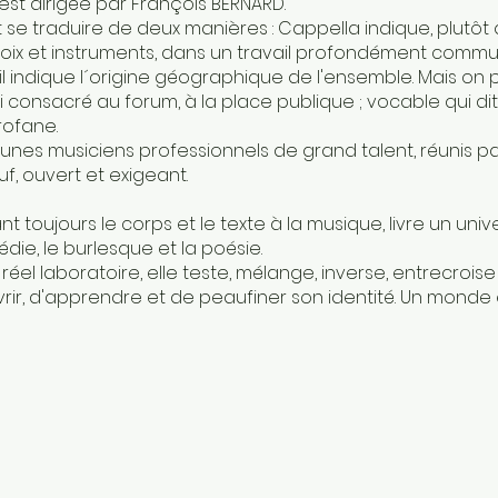
 est dirigée par François BERNARD.
se traduire de deux manières : Cappella indique, plutôt
 voix et instruments, dans un travail profondément commun
, il indique l´origine géographique de l'ensemble. Mais on
si consacré au forum, à la place publique ; vocable qui d
rofane.
eunes musiciens professionnels de grand talent, réunis pa
, ouvert et exigeant.
 toujours le corps et le texte à la musique, livre un uni
édie, le burlesque et la poésie.
éel laboratoire, elle teste, mélange, inverse, entrecroise 
rir, d'apprendre et de peaufiner son identité. Un monde 