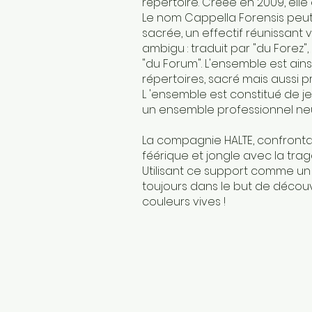
répertoire. Créée en 2009, elle
Le nom Cappella Forensis peut 
sacrée, un effectif réunissant
ambigu : traduit par "du Forez"
"du Forum". L'ensemble est ain
répertoires, sacré mais aussi p
L 'ensemble est constitué de j
un ensemble professionnel neuf
La compagnie HALTE, confrontant
féérique et jongle avec la trag
Utilisant ce support comme un r
toujours dans le but de découv
couleurs vives !