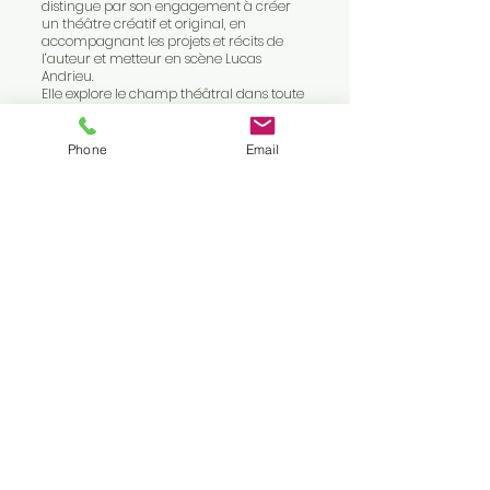
distingue par son engagement à créer
un théâtre créatif et original, en
accompagnant les projets et récits de
l’auteur et metteur en scène Lucas
Andrieu.
Elle explore le champ théâtral dans toute
sa diversité, à l’écoute des formes
émergentes et des écritures
contemporaines.
Phone
Email
Au cœur de ses créations, la figure
féminine occupe une place centrale.
Les femmes qui peuplent ses pièces sont
multiples : exilée fuyant le fascisme,
observatrice inquiète d’un monde en
dérive, victime de harcèlement ou de
violences, figure de pouvoir ou actrice du
changement.
Elles partagent toutes une même force :
celle de reprendre le contrôle de leur
destin.
Cinq pièces composent à ce jour le
répertoire de la compagnie :
• L’Étrange Affaire Émilie Artois (2019)
Thriller psychologique sur la
manipulation.
• Ce monde pourra-t-il changer un jour ?