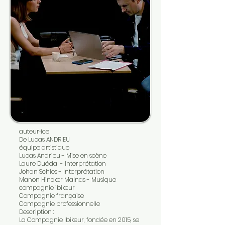
auteur⸱ice
De Lucas ANDRIEU
équipe artistique
Lucas Andrieu - Mise en scène
Laure Duédal - Interprétation
Johan Schies - Interprétation
Manon Hincker Malnas - Musique
compagnie ibikeur
Compagnie française
Compagnie professionnelle
Description :
La Compagnie Ibikeur, fondée en 2015, se